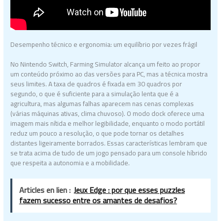
Desempenho técnico e ergonomia: um equilíbrio por vezes frágil
No Nintendo Switch, Farming Simulator alcança um feito ao propor
um conteúdo próximo ao das versões para PC, mas a técnica mostra
seus limites. A taxa de quadros é fixada em 30 quadros por
segundo, o que é suficiente para a simulação lenta que é a
agricultura, mas algumas falhas aparecem nas cenas complexas
(várias máquinas ativas, clima chuvoso). O modo dock oferece uma
imagem mais nítida e melhor legibilidade, enquanto o modo portátil
reduz um pouco a resolução, o que pode tornar os detalhes
distantes ligeiramente borrados. Essas características lembram que
se trata acima de tudo de um jogo pensado para um console híbrido
que respeita a autonomia e a mobilidade.
Articles en lien :
Jeux Edge : por que esses puzzles
fazem sucesso entre os amantes de desafios?