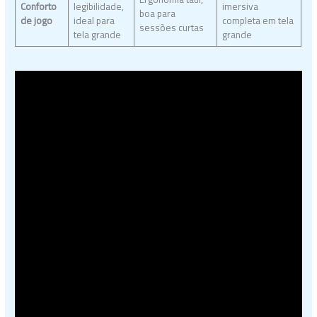
Conforto
legibilidade,
imersiva
boa para
de jogo
ideal para
completa em tela
sessões curtas
tela grande
grande