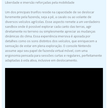
Liberdade e imersão reforçadas pela mobilidade
Um dos principais trunfos reside na capacidade de se deslocar
livremente pela fazenda, seja a pé, a cavalo ou ao volante de
diversos veículos agrícolas. Esse aspecto remete a um verdadeiro
sandbox onde é possível explorar cada canto das terras, agir
diretamente no terreno ou simplesmente apreciar as mudanças
dinâmicas do clima. Essa experiência imersiva é apoiada por
detalhes como os sons distintos dos veículos, que enriquecem a
sensação de estar em plena exploração. O console Nintendo
assume aqui seu papel de fazenda virtual móvel, com uma
ergonomia pensada para sessões curtas e regulares, perfeitamente
adaptadas à vida ativa, inclusive em deslocamento.