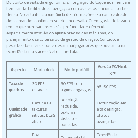
Do ponto de vista da ergonomia, a integração do toque nos menus é
bem-vinda, facilitando a navegação com os dedos em uma interface
densa. No entanto, a abundância de informações e a complexidade
dos comandos continuam sendo um desafio. Quem gosta de levar o
tempo que precisar apreciará a profundidade oferecida,
especialmente através do ajuste preciso das máquinas, do
planejamento das culturas ou da gestão da criação. Contudo, a
pesadez dos menus pode desanimar jogadores que buscam uma
experiência mais acessível ou imediata.
Versão PC/Next-
Aspecto
Modo dock
Modo portátil
gen
Taxa de
30 FPS
30 FPS com
45-60 FPS
quadros
estáveis
alguns engasgos
Resolução
Detalhes e
Texturização em
reduzida,
Qualidade
texturas
alta definição,
texturas
gráfica
nítidas, DLSS
efeitos
distantes
ativo
avançados
borradas
Boa
Experiência
Ergonomia tátil,