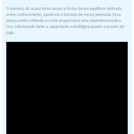
O domínio do acaso toma assim a forma de um equilíbrio delicado
entre conhecimento, paciência e tomada de riscos pensada. Essa
aliança entre reflexão e sorte proporciona uma experiência lúdica
rica, valorizando tanto a capacidade estratégica quanto o prazer do
jogo.