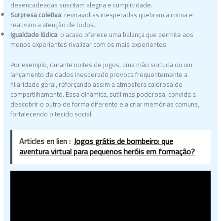
desencadeadas suscitam alegria e cumplicidade.
Surpresa coletiva
: reviravoltas inesperadas quebram a rotina e
reativam a atenção de todos.
Igualdade lúdica
: o acaso oferece uma balança que permite aos
menos experientes rivalizar com os mais experientes.
Por exemplo, durante noites de jogos, uma mão sortuda ou um
lançamento de dados inesperado provoca frequentemente a
hilaridade geral, reforçando assim a atmosfera calorosa de
compartilhamento. Essa dinâmica, sutil mas poderosa, convida a
descobrir o outro de forma diferente e a criar memórias comuns,
fortalecendo o tecido social.
Articles en lien :
Jogos grátis de bombeiro: que
aventura virtual para pequenos heróis em formação?