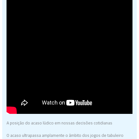
A posição do acaso lúdico em nossas decisões cotidianas
O acaso ultrapassa amplamente o âmbito dos jogos de tabuleiro