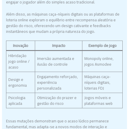
engajar o jogador além do simples acaso tradicional.
Além disso, as máquinas caça-níqueis digitais ou as plataformas de
loteria online exploram o equilíbrio entre recompensa aleatória e
gestão do risco, oferecendo um design cativante e feedbacks
instantâneos que mudam a própria natureza do jogo.
Inovação
Impacto
Exemplo de jogo
Hibridação
Imersão aumentada e
Monopoly online,
jogo online /
ilusão de controle
jogos Asmodee
acaso
Engajamento reforçado,
Máquinas caça-
Design e
experiência
níqueis digitais,
ergonomia
personalizada
loterias FDJ
Psicologia
Otimização do prazer e
Jogos móveis e
aplicada
gestão do risco
plataformas web
Essas mutações demonstram que o acaso lúdico permanece
fundamental, mas adapta-se a novos modos de interação e