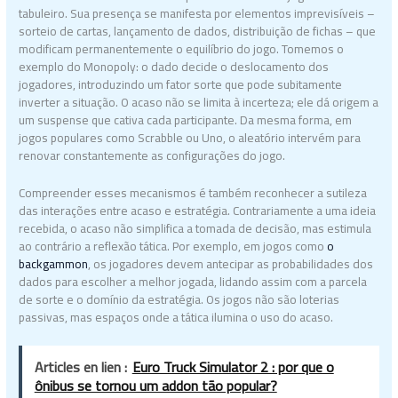
tabuleiro. Sua presença se manifesta por elementos imprevisíveis –
sorteio de cartas, lançamento de dados, distribuição de fichas – que
modificam permanentemente o equilíbrio do jogo. Tomemos o
exemplo do Monopoly: o dado decide o deslocamento dos
jogadores, introduzindo um fator sorte que pode subitamente
inverter a situação. O acaso não se limita à incerteza; ele dá origem a
um suspense que cativa cada participante. Da mesma forma, em
jogos populares como Scrabble ou Uno, o aleatório intervém para
renovar constantemente as configurações do jogo.
Compreender esses mecanismos é também reconhecer a sutileza
das interações entre acaso e estratégia. Contrariamente a uma ideia
recebida, o acaso não simplifica a tomada de decisão, mas estimula
ao contrário a reflexão tática. Por exemplo, em jogos como
o
backgammon
, os jogadores devem antecipar as probabilidades dos
dados para escolher a melhor jogada, lidando assim com a parcela
de sorte e o domínio da estratégia. Os jogos não são loterias
passivas, mas espaços onde a tática ilumina o uso do acaso.
Articles en lien :
Euro Truck Simulator 2 : por que o
ônibus se tornou um addon tão popular?