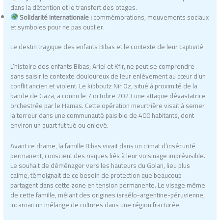
dans la détention et le transfert des otages.
Solidarité internationale :
commémorations, mouvements sociaux
et symboles pour ne pas oublier.
Le destin tragique des enfants Bibas et le contexte de leur captivité
L’histoire des enfants Bibas, Ariel et Kfir, ne peut se comprendre
sans saisir le contexte douloureux de leur enlèvement au cœur d’un
conflit ancien et violent. Le kibboutz Nir Oz, situé à proximité de la
bande de Gaza, a connu le 7 octobre 2023 une attaque dévastatrice
orchestrée par le Hamas. Cette opération meurtrière visait à semer
la terreur dans une communauté paisible de 400 habitants, dont
environ un quart fut tué ou enlevé.
Avant ce drame, la famille Bibas vivait dans un climat d’insécurité
permanent, conscient des risques liés à leur voisinage imprévisible.
Le souhait de déménager vers les hauteurs du Golan, lieu plus
calme, témoignait de ce besoin de protection que beaucoup
partagent dans cette zone en tension permanente. Le visage même
de cette famille, mêlant des origines israélo-argentine-péruvienne,
incarnait un mélange de cultures dans une région fracturée.