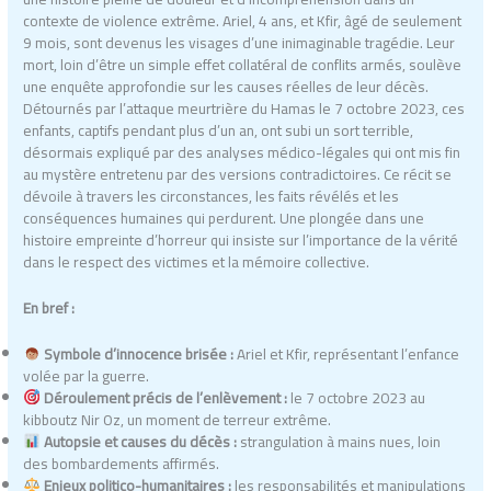
contexte de violence extrême. Ariel, 4 ans, et Kfir, âgé de seulement
9 mois, sont devenus les visages d’une inimaginable tragédie. Leur
mort, loin d’être un simple effet collatéral de conflits armés, soulève
une enquête approfondie sur les causes réelles de leur décès.
Détournés par l’attaque meurtrière du Hamas le 7 octobre 2023, ces
enfants, captifs pendant plus d’un an, ont subi un sort terrible,
désormais expliqué par des analyses médico-légales qui ont mis fin
au mystère entretenu par des versions contradictoires. Ce récit se
dévoile à travers les circonstances, les faits révélés et les
conséquences humaines qui perdurent. Une plongée dans une
histoire empreinte d’horreur qui insiste sur l’importance de la vérité
dans le respect des victimes et la mémoire collective.
En bref :
Symbole d’innocence brisée :
Ariel et Kfir, représentant l’enfance
volée par la guerre.
Déroulement précis de l’enlèvement :
le 7 octobre 2023 au
kibboutz Nir Oz, un moment de terreur extrême.
Autopsie et causes du décès :
strangulation à mains nues, loin
des bombardements affirmés.
Enjeux politico-humanitaires :
les responsabilités et manipulations