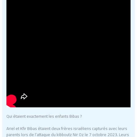
Qui étaient exactement les enfants Bibas ?
Ariel et Kfir Bibas étaient deux frères israéliens capturés avec leurs
parents lors de l’attaque du kibboutz Nir Oz le 7 octobre 2023. Leurs