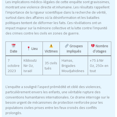
Les implications médico-légales de cette enquête sont gravissimes,
montrant une violence directe et inhumaine. Les résultats rappellent
l’importance de la rigueur scientifique dans la recherche de vérité,
surtout dans des affaires où la désinformation et les batailles
politiques tentent de déformer les faits. Ces révélations ont un
impact majeur sur la mémoire collective et la lutte contre l’impunité
des crimes contre les civils en zones de guerre.
Groupes
Nombre
Lieu
Date
Victimes
impliqués
d’otages
7
Kibboutz
Hamas,
+75 à Nir
35 civils
octobre
Nir Oz,
Brigades
Oz, 250+ en
tués
2023
Israël
Moudjahidines
tout
L’enquête a souligné l’aspect prémédité et ciblé des violences,
particulièrement envers les enfants, une véritable rupture des
conventions humanitaires internationales. Ce drame interroge sur le
besoin urgent de mécanismes de protection renforcée pour les
populations civiles prises entre les feux croisés des conflits
prolongés.