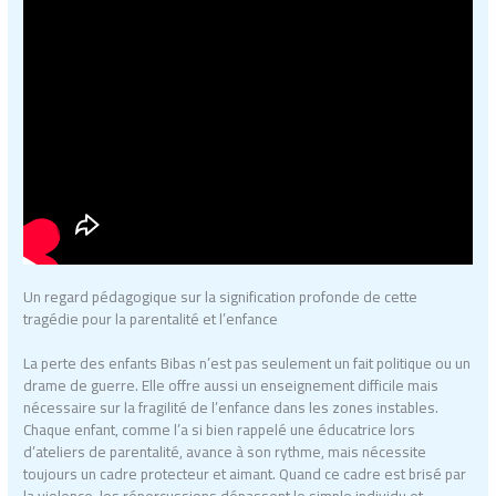
Un regard pédagogique sur la signification profonde de cette
tragédie pour la parentalité et l’enfance
La perte des enfants Bibas n’est pas seulement un fait politique ou un
drame de guerre. Elle offre aussi un enseignement difficile mais
nécessaire sur la fragilité de l’enfance dans les zones instables.
Chaque enfant, comme l’a si bien rappelé une éducatrice lors
d’ateliers de parentalité, avance à son rythme, mais nécessite
toujours un cadre protecteur et aimant. Quand ce cadre est brisé par
la violence, les répercussions dépassent le simple individu et