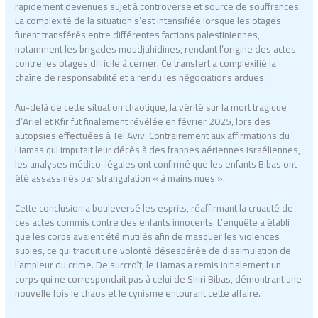
rapidement devenues sujet à controverse et source de souffrances.
La complexité de la situation s’est intensifiée lorsque les otages
furent transférés entre différentes factions palestiniennes,
notamment les brigades moudjahidines, rendant l’origine des actes
contre les otages difficile à cerner. Ce transfert a complexifié la
chaîne de responsabilité et a rendu les négociations ardues.
Au-delà de cette situation chaotique, la vérité sur la mort tragique
d’Ariel et Kfir fut finalement révélée en février 2025, lors des
autopsies effectuées à Tel Aviv. Contrairement aux affirmations du
Hamas qui imputait leur décès à des frappes aériennes israéliennes,
les analyses médico-légales ont confirmé que les enfants Bibas ont
été assassinés par strangulation « à mains nues ».
Cette conclusion a bouleversé les esprits, réaffirmant la cruauté de
ces actes commis contre des enfants innocents. L’enquête a établi
que les corps avaient été mutilés afin de masquer les violences
subies, ce qui traduit une volonté désespérée de dissimulation de
l’ampleur du crime. De surcroît, le Hamas a remis initialement un
corps qui ne correspondait pas à celui de Shiri Bibas, démontrant une
nouvelle fois le chaos et le cynisme entourant cette affaire.