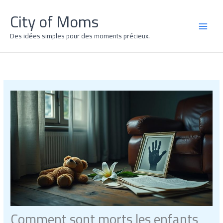
Aller
City of Moms
au
contenu
MAI
Des idées simples pour des moments précieux.
MEN
Comment sont morts les enfants