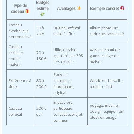
Budget
Type de
estimé
Avantages
Exemple concret
cadeau
Cadeau
30 à
Original, affectif,
Album photo DIY,
symbolique
70 €
facile à offrir
cadre personnalisé
personnalisé
Cadeau
Utile, durable,
Vaisselle haut de
pratique
70 à
apprécié par 70%
gamme, linge de
pour la
150 €
des couples
maison
maison
Souvenir
Expérience à
80 à
marquant,
Week-end insolite,
deux
200 €
émotionnel,
atelier créatif
original
Impact fort,
Voyage, mobilier
Cadeau
200 €
participation
design, équipement
collectif
et +
collective, projet
électroménager
commun