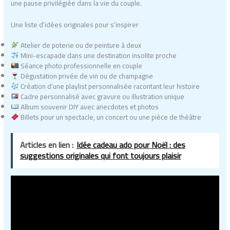
une pause privilégiée dans la vie du couple.
Une liste d’idées originales pour s’inspirer
Atelier de poterie ou de peinture à deux
Mini-escapade dans une destination insolite proche
Séance photo professionnelle en couple
Dégustation privée de vin ou de champagne
Création d’une playlist personnalisée racontant leur histoire
Cadre personnalisé avec gravure ou illustration unique
Album souvenir DIY avec anecdotes et photos
Billets pour un spectacle, un concert ou une pièce de théâtre
Articles en lien :
Idée cadeau ado pour Noël : des
suggestions originales qui font toujours plaisir