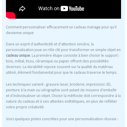
Comment personnaliser efficacement un cadeau mariage pour qu’il
devienne unique
Dans un esprit d’authenticité et d’attention sincère, la
personnalisation joue un rôle clé pour transformer un simple objet en
cadeau unique
. La première étape consiste à bien choisir le support :
bois, métal, tissu, céramique ou papier offrent des possibilités
diverses. La durabilité repose souvent sur la qualité du matériau
utilisé, élément fondamental pour que le cadeau traverse le temps.
Les techniques varient : gravure laser, broderie, impression 3D,
peinture à la main ou sérigraphie sont autant de moyens d’embellir
et d’individualiser un objet. Choisir la méthode doit correspondre à la
nature du cadeau et à ses attentes esthétiques, en plus de refléter
votre propre créativité.
Voici quelques pistes concrètes pour une personnalisation réussie :