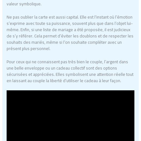
valeur symbolique.
Ne pas oublier la carte est aussi capital. Elle est l’instant où l’émotion
s’exprime avec toute sa puissance, souvent plus que dans l’objet lui-
même. Enfin, si une liste de mariage a été proposée, il est judicieux
de s’y référer. Cela permet d’éviter les doublons et de respecter les
souhaits des mariés, même si l’on souhaite compléter avec un
présent plus personnel.
Pour ceux qui ne connaissent pas très bien le couple, l’argent dans
une belle enveloppe ou un cadeau collectif sont des options
sécurisées et appréciées. Elles symbolisent une attention réelle tout
en laissant au couple la liberté d’utiliser le cadeau à leur façon.