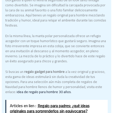
otorgando a quien lo lleva la seguridad de un look tanto vintage
como divertido. Se imagina sin dificultad la carcajada provocada por
la cara de su animal favorito o una foto familiar deliciosamente
embarazosa. Aquí tienes un regalo original para hombre mezclando
tradición y humor, ideal para relajar el ambiente durante las comidas
festivas.
En la misma línea, la manta polar personalizada ofrece un refugio
acogedor con un toque humorístico que gustará seguro. Imagina una
foto irreverente impresa en esta cobija, que se convierte entonces
en una invitación al descanso y al momento acogedor, en pleno
invierno. La mezcla de lo práctico y lo divertido hace de este regalo
un éxito asegurado para chicos y grandes.
Si buscas un
regalo gadget para hombre
a la vez original y gracioso,
esta gama de ideas estimulará sin duda la creatividad de tus
opciones. Para una selección aún más completa de regalos de
Navidad para hombre llenos de humor y personalidad, visita este
enlace:
idea de regalo para hombre 30 años
.
Articles en lien :
Regalo para padres: ¿qué ideas
originales para sorprenderlos sin equivocarse?