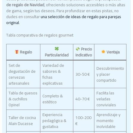
de regalo de Navidad
, ofreciendo soluciones accesibles o más altas
de gama, según tus deseos. Para profundizar en estas pistas, no
dudes en consultar
una selección de ideas de regalo para parejas
original
.
Tabla comparativa de regalos gourmet
Precio
Regalo
Ventaja
Particularidad
indicativo
Set de
Variedad de
Descubrimiento
degustación de
sabores &
30-50 €
y placer
cervezas
fichas
compartido
artesanales
explicativas
Tabla de quesos
Facilita las
Completo &
& cuchillos
40-70 €
veladas
estético
Opinel
conviviales
Experiencia
Aprendizaje y
Taller de cocina
100-200
pedagógica &
momento
Alain Ducasse
€
gustativa
inolvidable