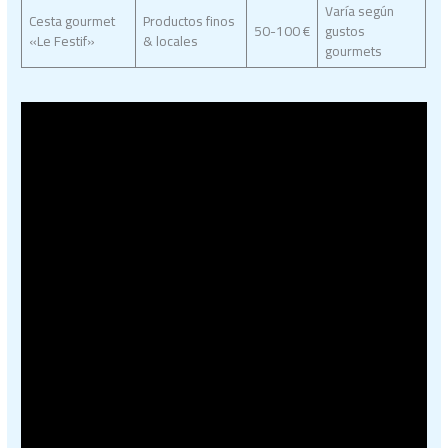
Varía según
Cesta gourmet
Productos finos
50-100 €
gustos
«Le Festif»
& locales
gourmets