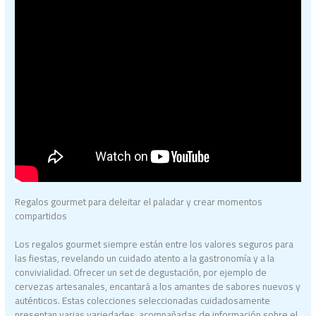
Regalos gourmet para deleitar el paladar y crear momentos
compartidos
Los regalos gourmet siempre están entre los valores seguros para
las fiestas, revelando un cuidado atento a la gastronomía y a la
convivialidad. Ofrecer un set de degustación, por ejemplo de
cervezas artesanales, encantará a los amantes de sabores nuevos y
auténticos. Estas colecciones seleccionadas cuidadosamente
presentan varias variedades, acompañadas de información sobre el