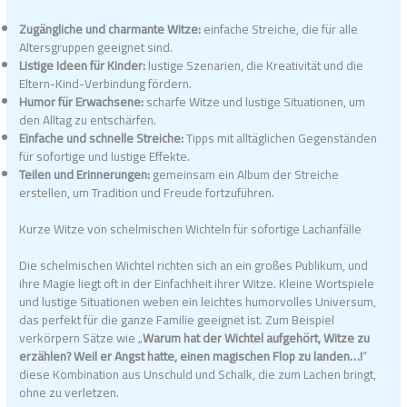
Zugängliche und charmante Witze:
einfache Streiche, die für alle
Altersgruppen geeignet sind.
Listige Ideen für Kinder:
lustige Szenarien, die Kreativität und die
Eltern-Kind-Verbindung fördern.
Humor für Erwachsene:
scharfe Witze und lustige Situationen, um
den Alltag zu entschärfen.
Einfache und schnelle Streiche:
Tipps mit alltäglichen Gegenständen
für sofortige und lustige Effekte.
Teilen und Erinnerungen:
gemeinsam ein Album der Streiche
erstellen, um Tradition und Freude fortzuführen.
Kurze Witze von schelmischen Wichteln für sofortige Lachanfälle
Die schelmischen Wichtel richten sich an ein großes Publikum, und
ihre Magie liegt oft in der Einfachheit ihrer Witze. Kleine Wortspiele
und lustige Situationen weben ein leichtes humorvolles Universum,
das perfekt für die ganze Familie geeignet ist. Zum Beispiel
verkörpern Sätze wie „
Warum hat der Wichtel aufgehört, Witze zu
erzählen? Weil er Angst hatte, einen magischen Flop zu landen…!
“
diese Kombination aus Unschuld und Schalk, die zum Lachen bringt,
ohne zu verletzen.