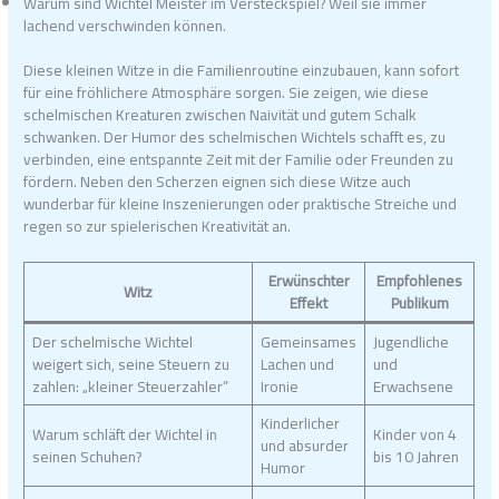
Warum sind Wichtel Meister im Versteckspiel? Weil sie immer
lachend verschwinden können.
Diese kleinen Witze in die Familienroutine einzubauen, kann sofort
für eine fröhlichere Atmosphäre sorgen. Sie zeigen, wie diese
schelmischen Kreaturen zwischen Naivität und gutem Schalk
schwanken. Der Humor des schelmischen Wichtels schafft es, zu
verbinden, eine entspannte Zeit mit der Familie oder Freunden zu
fördern. Neben den Scherzen eignen sich diese Witze auch
wunderbar für kleine Inszenierungen oder praktische Streiche und
regen so zur spielerischen Kreativität an.
Erwünschter
Empfohlenes
Witz
Effekt
Publikum
Der schelmische Wichtel
Gemeinsames
Jugendliche
weigert sich, seine Steuern zu
Lachen und
und
zahlen: „kleiner Steuerzahler“
Ironie
Erwachsene
Kinderlicher
Warum schläft der Wichtel in
Kinder von 4
und absurder
seinen Schuhen?
bis 10 Jahren
Humor