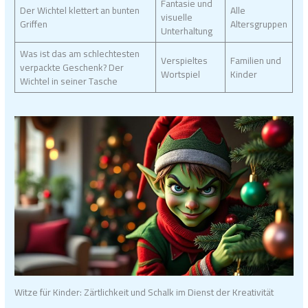
Fantasie und
Der Wichtel klettert an bunten
Alle
visuelle
Griffen
Altersgruppen
Unterhaltung
Was ist das am schlechtesten
Verspieltes
Familien und
verpackte Geschenk? Der
Wortspiel
Kinder
Wichtel in seiner Tasche
Witze für Kinder: Zärtlichkeit und Schalk im Dienst der Kreativität