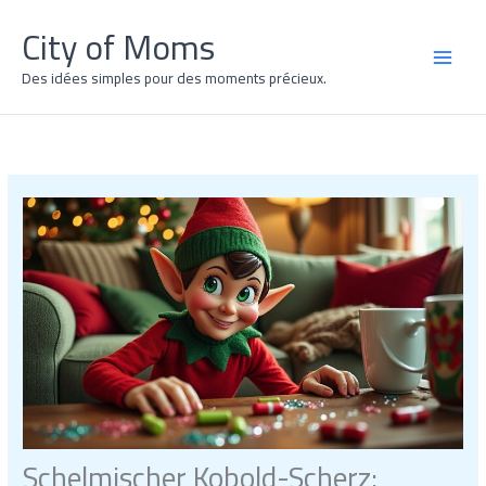
Zum
City of Moms
Inhalt
springen
MAI
Des idées simples pour des moments précieux.
MEN
Schelmischer Kobold-Scherz: