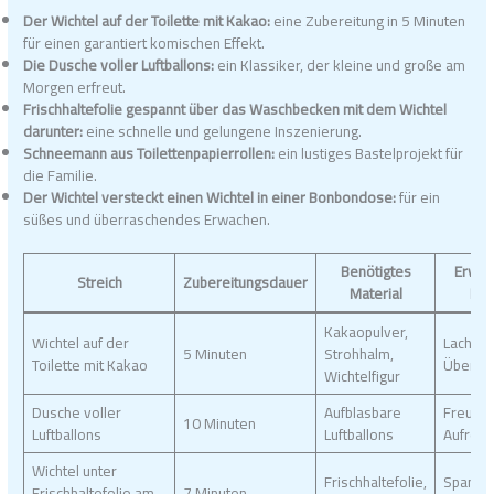
Der Wichtel auf der Toilette mit Kakao:
eine Zubereitung in 5 Minuten
für einen garantiert komischen Effekt.
Die Dusche voller Luftballons:
ein Klassiker, der kleine und große am
Morgen erfreut.
Frischhaltefolie gespannt über das Waschbecken mit dem Wichtel
darunter:
eine schnelle und gelungene Inszenierung.
Schneemann aus Toilettenpapierrollen:
ein lustiges Bastelprojekt für
die Familie.
Der Wichtel versteckt einen Wichtel in einer Bonbondose:
für ein
süßes und überraschendes Erwachen.
Benötigtes
Erwar
Streich
Zubereitungsdauer
Material
Eff
Kakaopulver,
Wichtel auf der
Lachen
5 Minuten
Strohhalm,
Toilette mit Kakao
Überra
Wichtelfigur
Dusche voller
Aufblasbare
Freude
10 Minuten
Luftballons
Luftballons
Aufreg
Wichtel unter
Frischhaltefolie,
Spannu
Frischhaltefolie am
7 Minuten