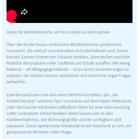
Ideen für Wichtelstreiche, um Ihre Lieben zu überraschen
Über die Worte hinaus verkörpern Wichtelstreiche spielerische
Szenarien, die einfach vorzubereiten und unterhaltsam sind. Diese
kleinen Szenen können ein Zuhause beleben, überraschen und eine
festliche Atmosphäre voller Sanftheit und Schalk schaffen. Mit wenig
Material – oft Alltagsgegenstände – ist es leicht, Inszenierungen zu
zaubern, die staunen lassen, amüsieren und manchmal sogar Fragen
aufwerfen.
Zum Beispiel kann man sich einen Wichtel vorstellen, der „die
Toilette benutzt“ und eine Spur von Kakao auf dem Papier hinterlässt,
oder die Dusche mit bunten Luftballons füllen für eine Überraschung
voller Lachsalven. Diese flexiblen Ideen lassen sich an den
Familienrhythmus, die Wohnungsgröße und die verfügbare Zeit
anpassen. Diese spielerische Kreativität ist ein Geschenk an sich, ein
gemeinsamer Moment voller Magie.