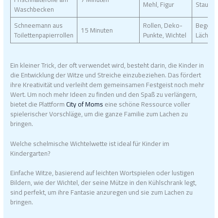
Mehl, Figur
Staune
Waschbecken
Schneemann aus
Rollen, Deko-
Begeist
15 Minuten
Toilettenpapierrollen
Punkte, Wichtel
Lächeln
Ein kleiner Trick, der oft verwendet wird, besteht darin, die Kinder in
die Entwicklung der Witze und Streiche einzubeziehen. Das fördert
ihre Kreativität und verleiht dem gemeinsamen Festgeist noch mehr
Wert. Um noch mehr Ideen zu finden und den Spaß zu verlängern,
bietet die Plattform
City of Moms
eine schöne Ressource voller
spielerischer Vorschläge, um die ganze Familie zum Lachen zu
bringen.
Welche schelmische Wichtelwette ist ideal für Kinder im
Kindergarten?
Einfache Witze, basierend auf leichten Wortspielen oder lustigen
Bildern, wie der Wichtel, der seine Mütze in den Kühlschrank legt,
sind perfekt, um ihre Fantasie anzuregen und sie zum Lachen zu
bringen.