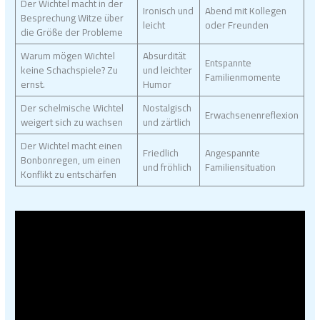
Der Wichtel macht in der
Ironisch und
Abend mit Kollegen
Besprechung Witze über
leicht
oder Freunden
die Größe der Probleme
Warum mögen Wichtel
Absurdität
Entspannte
keine Schachspiele? Zu
und leichter
Familienmomente
ernst.
Humor
Der schelmische Wichtel
Nostalgisch
Erwachsenenreflexion
weigert sich zu wachsen
und zärtlich
Der Wichtel macht einen
Friedlich
Angespannte
Bonbonregen, um einen
und fröhlich
Familiensituation
Konflikt zu entschärfen