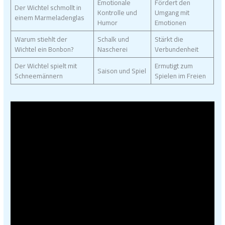
Emotionale
Fördert den
Der Wichtel schmollt in
Kontrolle und
Umgang mit
einem Marmeladenglas
Humor
Emotionen
Warum stiehlt der
Schalk und
Stärkt die
Wichtel ein Bonbon?
Nascherei
Verbundenheit
Der Wichtel spielt mit
Ermutigt zum
Saison und Spiel
Schneemännern
Spielen im Freien